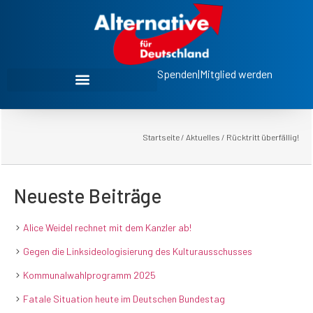
Spenden
|
Mitglied werden
Startseite
/
Aktuelles
/
Rücktritt überfällig!
Neueste Beiträge
Alice Weidel rechnet mit dem Kanzler ab!
Gegen die Linksideologisierung des Kulturausschusses
Kommunalwahlprogramm 2025
Fatale Situation heute im Deutschen Bundestag