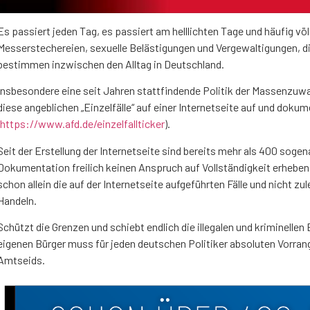
Es passiert jeden Tag, es passiert am helllichten Tage und häufig vö
Messerstechereien, sexuelle Belästigungen und Vergewaltigungen, di
bestimmen inzwischen den Alltag in Deutschland.
Insbesondere eine seit Jahren stattfindende Politik der Massenzuwa
diese angeblichen „Einzelfälle“ auf einer Internetseite auf und doku
https://www.afd.de/einzelfallticker
).
Seit der Erstellung der Internetseite sind bereits mehr als 400 sogen
Dokumentation freilich keinen Anspruch auf Vollständigkeit erheben –
schon allein die auf der Internetseite aufgeführten Fälle und nicht z
Handeln.
Schützt die Grenzen und schiebt endlich die illegalen und kriminell
eigenen Bürger muss für jeden deutschen Politiker absoluten Vorrang
Amtseids.