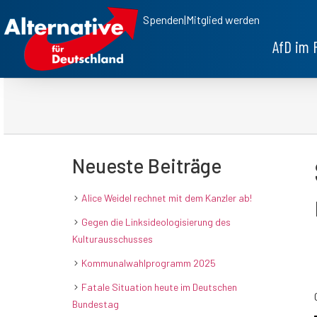
Spenden
|
Mitglied werden
AfD im 
Neueste Beiträge
Alice Weidel rechnet mit dem Kanzler ab!
Gegen die Linksideologisierung des
Kulturausschusses
Kommunalwahlprogramm 2025
Fatale Situation heute im Deutschen
Bundestag