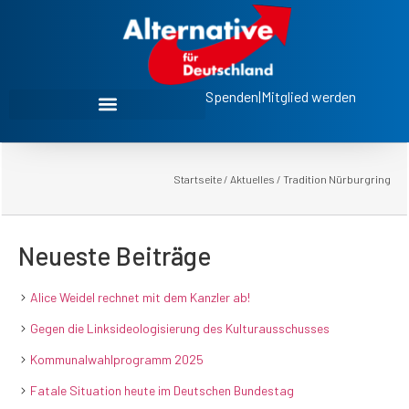
Spenden
|
Mitglied werden
Startseite
/
Aktuelles
/
Tradition Nürburgring
Neueste Beiträge
Alice Weidel rechnet mit dem Kanzler ab!
Gegen die Linksideologisierung des Kulturausschusses
Kommunalwahlprogramm 2025
Fatale Situation heute im Deutschen Bundestag