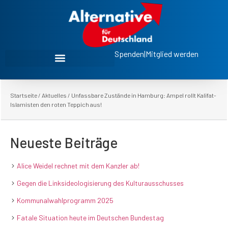
Spenden
|
Mitglied werden
Startseite
/
Aktuelles
/
Unfassbare Zustände in Hamburg: Ampel rollt Kalifat-
Islamisten den roten Teppich aus!
Neueste Beiträge
Alice Weidel rechnet mit dem Kanzler ab!
Gegen die Linksideologisierung des Kulturausschusses
Kommunalwahlprogramm 2025
Fatale Situation heute im Deutschen Bundestag