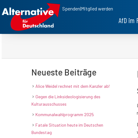
Spenden
|
Mitglied werden
AfD im 
Neueste Beiträge
Alice Weidel rechnet mit dem Kanzler ab!
Gegen die Linksideologisierung des
Kulturausschusses
Kommunalwahlprogramm 2025
Fatale Situation heute im Deutschen
Bundestag