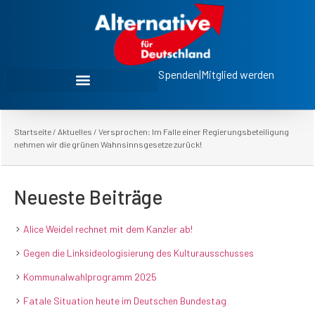
Spenden
|
Mitglied werden
Startseite
/
Aktuelles
/
Versprochen: Im Falle einer Regierungsbeteiligung
nehmen wir die grünen Wahnsinnsgesetze zurück!
Neueste Beiträge
Alice Weidel rechnet mit dem Kanzler ab!
Gegen die Linksideologisierung des Kulturausschusses
Kommunalwahlprogramm 2025
Fatale Situation heute im Deutschen Bundestag