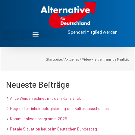
Spenden
|
Mitglied werden
Startseite
/
Aktuelles
/
Video – leider traurige Realität
Neueste Beiträge
Alice Weidel rechnet mit dem Kanzler ab!
Gegen die Linksideologisierung des Kulturausschusses
Kommunalwahlprogramm 2025
Fatale Situation heute im Deutschen Bundestag