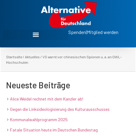
Spenden
|
Mitglied werden
Startseite
/
Aktuelles
/
VS warnt vor chinesischen Spionen u. a. an OWL-
Hochschulen
Neueste Beiträge
Alice Weidel rechnet mit dem Kanzler ab!
Gegen die Linksideologisierung des Kulturausschusses
Kommunalwahlprogramm 2025
Fatale Situation heute im Deutschen Bundestag