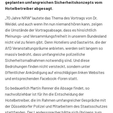
geplanten umfangrei­chen Sicherheitskonzepts vom
Hotelbetreiber abgesagt.
„70 Jahre NRW“ lautete das Thema des Vortrags von Dr.
Weidel, und auch wenn ihn nun niemand hören kann, zeigen
die Umstände der Vortragsabsage, dass es hinsichtlich
Meinungs- und Ver­sammlungsfreiheit in unserem Bundesland
nicht viel zu feiern gibt. Denn Hoteliers und Gastwirte, die der
AfD Veranstaltungsräume anbieten, werden seit langem so
massiv bedroht, dass umfangrei­che polizeiliche
Sicherheitsmaßnahmen notwendig sind. Und diese
Bedrohungen finden nicht ver­steckt, sondern unter
öffentlicher Ankündigung auf einschlägigen linken Websites
und entsprechen­den Facebook-Foren statt.
So bedauerlich Martin Renner die Absage findet, so
nachvollziehbar ist für ihn die Entscheidung der
Hotelbetreiber, die im Rahmen umfangreicher Gespräche mit
der Düsseldorfer Polizei und Mitarbei­tern des Staatsschutzes
stattfanden. Der Landessprecher hätte sich übrigens zum