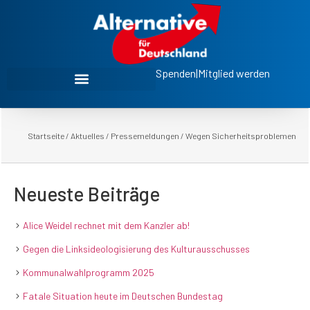
Spenden
|
Mitglied werden
Startseite
/
Aktuelles
/
Pressemeldungen
/
Wegen Sicherheitsproblemen
Neueste Beiträge
Alice Weidel rechnet mit dem Kanzler ab!
Gegen die Linksideologisierung des Kulturausschusses
Kommunalwahlprogramm 2025
Fatale Situation heute im Deutschen Bundestag