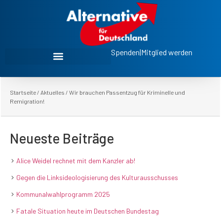
Spenden
|
Mitglied werden
Startseite
/
Aktuelles
/
Wir brauchen Passentzug für Kriminelle und
Remigration!
Neueste Beiträge
Alice Weidel rechnet mit dem Kanzler ab!
Gegen die Linksideologisierung des Kulturausschusses
Kommunalwahlprogramm 2025
Fatale Situation heute im Deutschen Bundestag