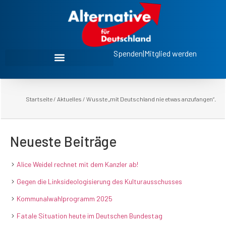
Spenden
|
Mitglied werden
Startseite
/
Aktuelles
/
Wusste „mit Deutschland nie etwas anzufangen“.
Neueste Beiträge
Alice Weidel rechnet mit dem Kanzler ab!
Gegen die Linksideologisierung des Kulturausschusses
Kommunalwahlprogramm 2025
Fatale Situation heute im Deutschen Bundestag