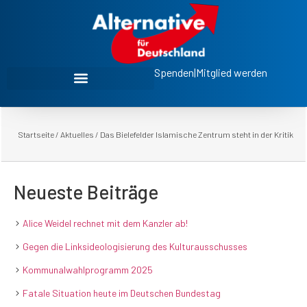
Spenden
|
Mitglied werden
Startseite
/
Aktuelles
/
Das Bielefelder Islamische Zentrum steht in der Kritik
Neueste Beiträge
Alice Weidel rechnet mit dem Kanzler ab!
Gegen die Linksideologisierung des Kulturausschusses
Kommunalwahlprogramm 2025
Fatale Situation heute im Deutschen Bundestag