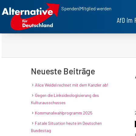
Spenden
|
Mitglied werden
AfD im 
Neueste Beiträge
Alice Weidel rechnet mit dem Kanzler ab!
Gegen die Linksideologisierung des
Kulturausschusses
Kommunalwahlprogramm 2025
Fatale Situation heute im Deutschen
Bundestag