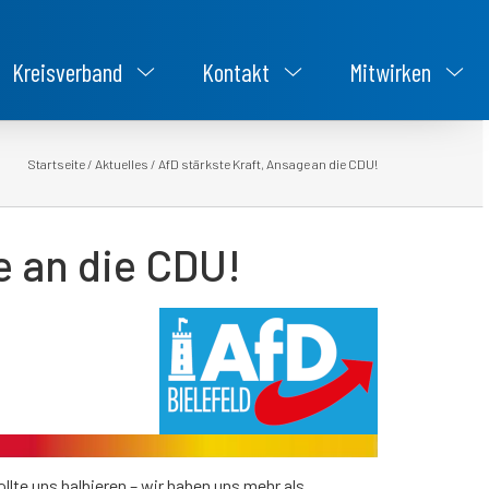
Kreisverband
Kontakt
Mitwirken
Startseite
/
Aktuelles
/
AfD stärkste Kraft, Ansage an die CDU!
e an die CDU!
ollte uns halbieren – wir haben uns mehr als