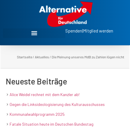
Spenden
|
Mitglied werden
Startseite
/
Aktuelles
/
Die Meinung unseres MdB zu Zahlen lügen nicht
Neueste Beiträge
Alice Weidel rechnet mit dem Kanzler ab!
Gegen die Linksideologisierung des Kulturausschusses
Kommunalwahlprogramm 2025
Fatale Situation heute im Deutschen Bundestag