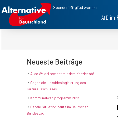
Spenden
|
Mitglied werden
AfD im 
Neueste Beiträge
Alice Weidel rechnet mit dem Kanzler ab!
Gegen die Linksideologisierung des
Kulturausschusses
Kommunalwahlprogramm 2025
Fatale Situation heute im Deutschen
Bundestag