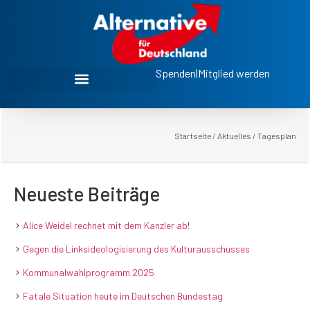
Spenden
|
Mitglied werden
Startseite
/
Aktuelles
/
Tagesplan
Neueste Beiträge
Alice Weidel rechnet mit dem Kanzler ab!
Gegen die Linksideologisierung des Kulturausschusses
Kommunalwahlprogramm 2025
Fatale Situation heute im Deutschen Bundestag